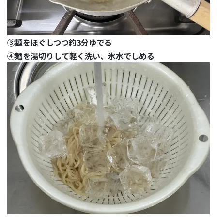
③麺をほぐしつつ約3分ゆでる
④麺を湯切りして軽く洗い、氷水でしめる