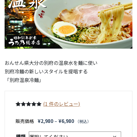
おんせん県大分の別府の温泉水を麺に使い
別府冷麺の新しいスタイルを提唱する
「別府温泉冷麺」
(
1
件のレビュー)
1
件の利用者
評価に基づ
価
¥
2,980
–
¥
6,980
販売価格
（税込）
く5段階評
価のうち、
格
5.00
点
種類