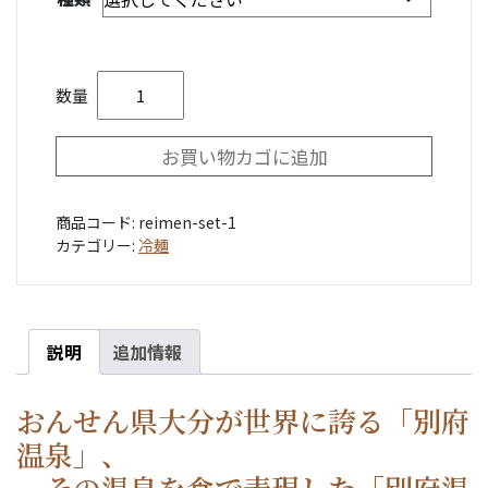
帯:
¥2,980
–
【冷凍】別府温泉冷麺【送料無料】個
¥6,980
数量
お買い物カゴに追加
商品コード:
reimen-set-1
カテゴリー:
冷麺
説明
追加情報
おんせん県大分が世界に誇る「別府
温泉」、
その温泉を食で表現した「別府温