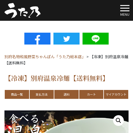
To
MENU
別府名物和風野菜ちゃんぽん「うた乃総本店」
>
【冷凍】別府温泉冷麺
【送料無料】
【冷凍】別府温泉冷麺【送料無料】
商品一覧
支払方法
送料
カート
マイアカウント