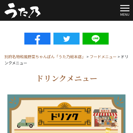
To
MENU
別府名物和風野菜ちゃんぽん「うた乃総本店」
>
フードメニュー
>
ドリ
ンクメニュー
ドリンクメニュー