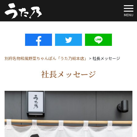
To
MENU
別府名物和風野菜ちゃんぽん「うた乃総本店」
>
社長メッセージ
社長メッセージ