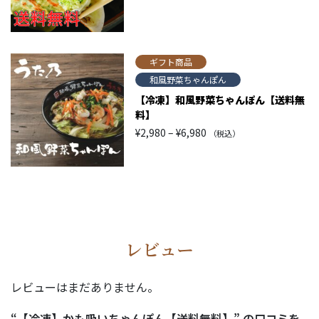
帯:
¥2,980
–
¥6,980
ギフト商品
和風野菜ちゃんぽん
【冷凍】和風野菜ちゃんぽん【送料無
料】
価
¥
2,980
–
¥
6,980
（税込）
格
帯:
¥2,980
–
¥6,980
レビュー
レビューはまだありません。
“【冷凍】かも吸いちゃんぽん【送料無料】” の口コミを