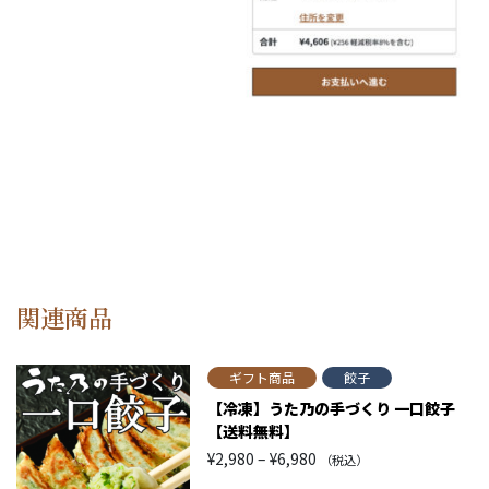
関連商品
ギフト商品
餃子
【冷凍】うた乃の手づくり 一口餃子
【送料無料】
価
¥
2,980
–
¥
6,980
（税込）
格