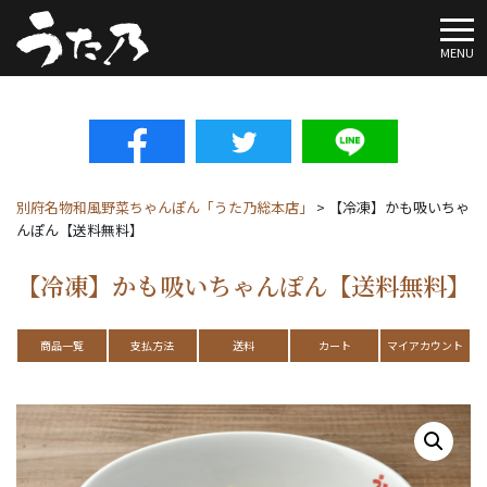
To
MENU
別府名物和風野菜ちゃんぽん「うた乃総本店」
>
【冷凍】かも吸いちゃ
んぽん【送料無料】
【冷凍】かも吸いちゃんぽん【送料無料】
商品一覧
支払方法
送料
カート
マイアカウント