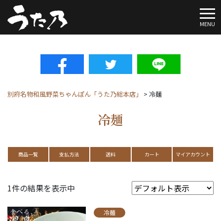
To
MENU
別府名物和風野菜ちゃんぽん「うた乃総本店」
>
冷麺
冷麺
商品一覧
支払方法
送料
カート
マイアカウント
1件の結果を表示中
冷麺