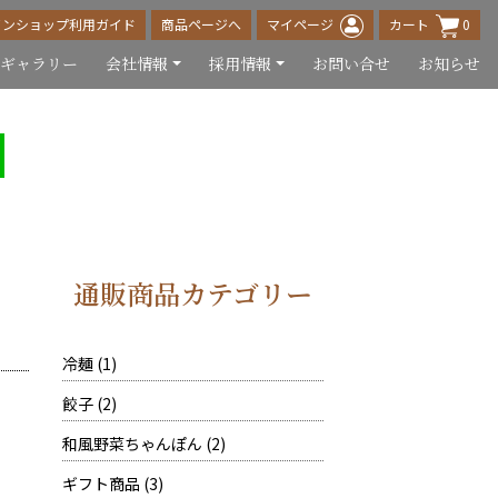
インショップ利用ガイド
商品ページへ
マイページ
カート
0
真ギャラリー
会社情報
採用情報
お問い合せ
お知らせ
通販商品カテゴリー
1
冷麺
1
個
2
餃子
2
の
個
商
2
和風野菜ちゃんぽん
2
の
品
個
商
3
ギフト商品
3
の
品