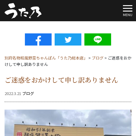
To
MENU
別府名物和風野菜ちゃんぽん「うた乃総本店」
>
ブログ
>
ご迷惑をおか
けして申し訳ありません
ご迷惑をおかけして申し訳ありません
2022.3.21
ブログ