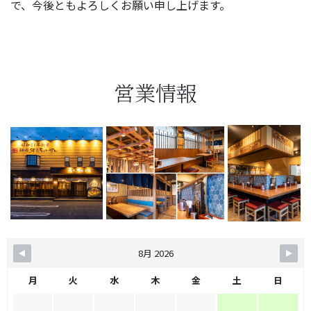
で、今後ともよろしくお願い申し上げます。
営業情報
8月 2026
月
火
水
木
金
土
日